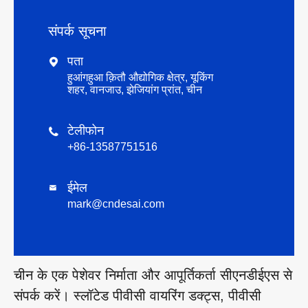
संपर्क सूचना
पता

हुआंगहुआ क़ितौ औद्योगिक क्षेत्र, यूकिंग
शहर, वानजाउ, झेजियांग प्रांत, चीन
टेलीफोन

+86-13587751516
ईमेल

mark@cndesai.com
चीन के एक पेशेवर निर्माता और आपूर्तिकर्ता सीएनडीईएस से
संपर्क करें। स्लॉटेड पीवीसी वायरिंग डक्ट्स, पीवीसी