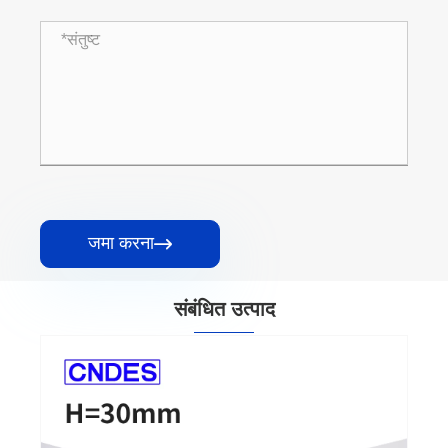
जमा करना

संबंधित उत्पाद
35 मिमी ऊंचाई स्लॉटेड पीवीसी वायर रूटिंग डक्ट
और देखें >>