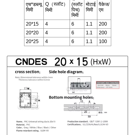
Q（स्लॉट）
एच*डब्ल्यू
(स्लॉट
मोटाई
पैकेज/
मिमी
पिच)
मिमी
एम
मिमी
मिमी
20*15
4
6
1.1
200
20*20
4
6
1.1
200
20*25
4
6
1.1
100