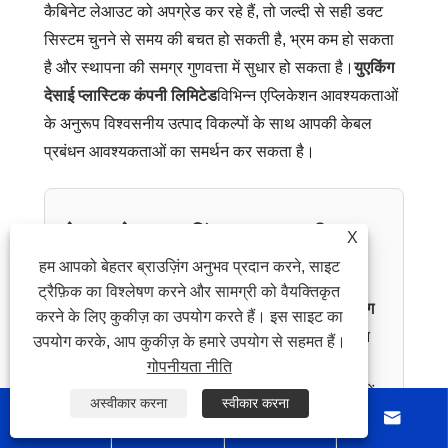
कैबिनेट लेआउट को अपग्रेड कर रहे हैं, तो जल्दी से सही डक्ट
सिस्टम चुनने से समय की बचत हो सकती है, भ्रम कम हो सकता
है और स्थापना की समग्र गुणवत्ता में सुधार हो सकता है।
युएकिंग
देसाई प्लास्टिक कंपनी लिमिटेड
विभिन्न एप्लिकेशन आवश्यकताओं
के अनुरूप विश्वसनीय उत्पाद विकल्पों के साथ आपकी केबल
प्रबंधन आवश्यकताओं का समर्थन कर सकता है।
बेहतर केबल रूटिंग समाधान की
X
आवश्यकता है?
हम आपको बेहतर ब्राउज़िंग अनुभव प्रदान करने, साइट
ट्रैफ़िक का विश्लेषण करने और सामग्री को वैयक्तिकृत
यदि आप भरोसेमंद की तलाश में हैं
पीवीसी सेपरेटर वायरिंग
करने के लिए कुकीज़ का उपयोग करते हैं। इस साइट का
नलिकाएं
स्वच्छ पैनल लेआउट और आसान केबल प्रबंधन
उपयोग करके, आप कुकीज़ के हमारे उपयोग से सहमत हैं।
के लिए, अब योजना से कार्रवाई की ओर बढ़ने का अच्छा
गोपनीयता नीति
समय है।
हमसे संपर्क करें
अपनी परियोजना आवश्यकताओं
अस्वीकार करना
स्वीकार करना




पर चर्चा करने, उत्पाद विवरण का अनुरोध करने, या अपने